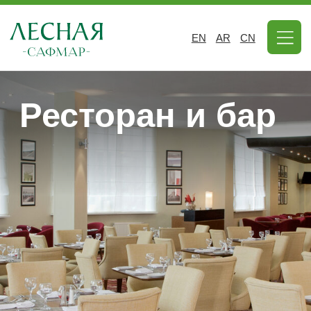
EN
AR
CN
Ресторан и бар